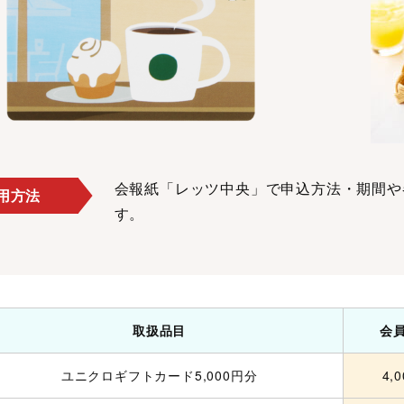
会報紙「レッツ中央」で申込方法・期間や
用方法
す。
取扱品目
会
ユニクロギフトカード5,000円分
4,