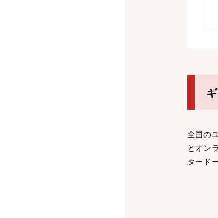
ギ
全国の
とオン
タード