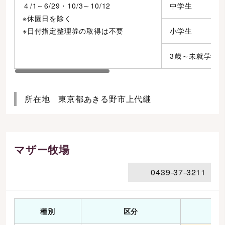
４/1～6/29・10/3～10/12
中学生
※休園日を除く
※日付指定整理券の取得は不要
小学生
3歳～未就学児
所在地 東京都あきる野市上代継
マザー牧場
0439-37-3211
種別
区分
会