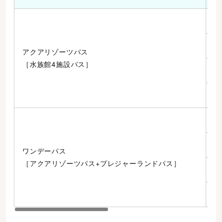
大
6
アクアリゾーツパス
［水族館4施設パス］
小
４
大
6
ワンデーパス
［アクアリゾーツパス+プレジャーランドパス］
小
４