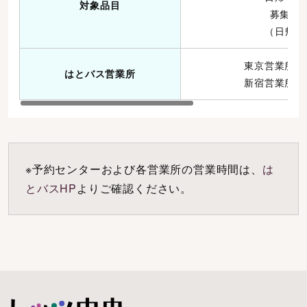
対象品目
募集型
（日帰り
東京営業所 03-
はとバス営業所
新宿営業所 03-
※予約センターおよび各営業所の営業時間は、
は
とバスHP
よりご確認ください。