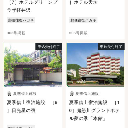
［7］ホテルグリーンプ
］ホテル天坊
ラザ軽井沢
郵便往復ハガキ
郵便往復ハガキ
306号掲載
306号掲載
申込受付終了
申込受付終了
夏季借上施設
夏季借上施設
夏季借上宿泊施設 ［9
夏季借上宿泊施設 ［1
］日光星の宿
0］鬼怒川グランドホテ
ル夢の季「本館」