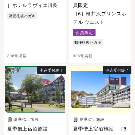
］ホテルラヴィエ川良
員限定
［6］軽井沢プリンスホ
郵便往復ハガキ
テル ウエスト
会員限定
郵便往復ハガキ
306号掲載
306号掲載
申込受付終了
申込受付終了
夏季借上施設
夏季借上施設
夏季借上宿泊施設
夏季借上宿泊施設 ［8