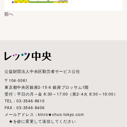
前へ
投
稿
ナ
ビ
ゲ
ー
シ
ョ
公益財団法人中央区勤労者サービス公社
ン
〒104-0061
東京都中央区銀座2-15-6 銀座ブロッサム1階
受付：平日の月～金 8:30～17:00（第2･4火 8:30～19:00）
TEL：03-3546-8610
FAX：03-3546-8406
メールアドレス：kinro★chuo-tokyo.com
★を@に変更して送信してください