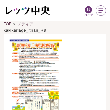
TOP
＞
メディア
kakikariage_itiran_R8