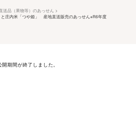
直送品（果物等）のあっせん
>
と庄内米「つや姫」 産地直送販売のあっせん※R6年度
公開期間が終了しました。