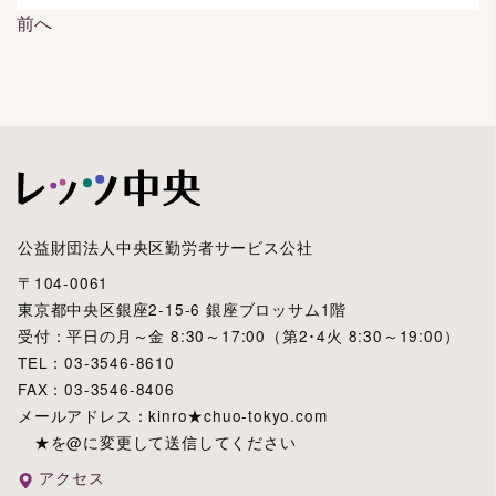
前へ
投
稿
ナ
ビ
ゲ
ー
シ
ョ
公益財団法人中央区勤労者サービス公社
ン
〒104-0061
東京都中央区銀座2-15-6 銀座ブロッサム1階
受付：平日の月～金 8:30～17:00（第2･4火 8:30～19:00）
TEL：03-3546-8610
FAX：03-3546-8406
メールアドレス：kinro★chuo-tokyo.com
★を@に変更して送信してください
アクセス