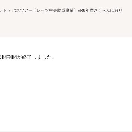
ント
>
バスツアー〔レッツ中央助成事業〕※R8年度さくらんぼ狩り
公開期間が終了しました。