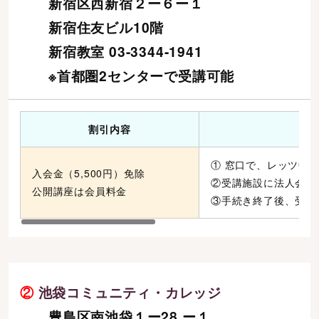
新宿区西新宿２ー６ー１
新宿住友ビル10階
新宿教室 03-3344-1941
※首都圏2センターで受講可能
割引内容
① 窓口で、レッツ中
入会金（5,500円）免除
②受講施設に法人会員
公開講座は会員料金
③手続き終了後、受講
②
池袋コミュニティ・カレッジ
豊島区南池袋１ー28 ー１