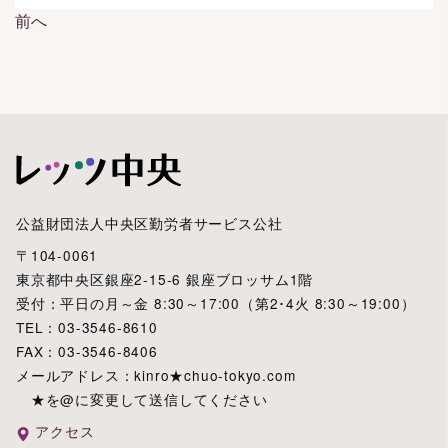
前へ
投
稿
ナ
ビ
ゲ
ー
シ
ョ
公益財団法人中央区勤労者サービス公社
ン
〒104-0061
東京都中央区銀座2-15-6 銀座ブロッサム1階
受付：平日の月～金 8:30～17:00（第2･4火 8:30～19:00）
TEL：03-3546-8610
FAX：03-3546-8406
メールアドレス：kinro★chuo-tokyo.com
★を@に変更して送信してください
アクセス