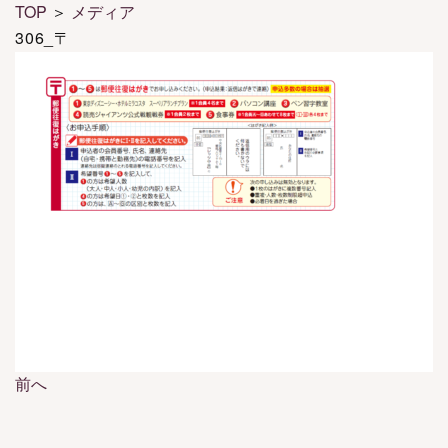
TOP
＞
メディア
306_〒
前へ
投
稿
ナ